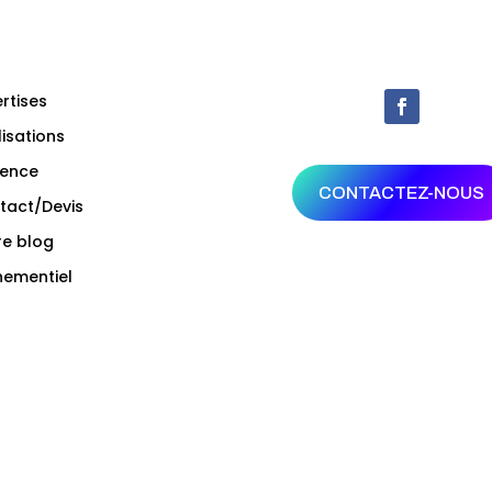
rtises
isations
gence
CONTACTEZ-NOUS
tact/Devis
re blog
nementiel